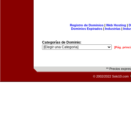
Registro de Dominios
|
Web Hosting
|
D
Dominios Expirados
|
Industrias
|
Indu
Categorías de Dominio:
[Pág. princi
** Precios expre
© 2002/2022 Solo10.com