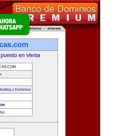
rcas.com
 puesto en Venta
CAS.COM
m
osting y Dominios
com
tas