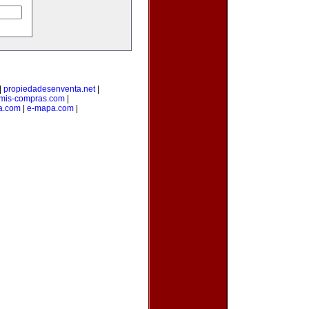
|
propiedadesenventa.net
|
mis-compras.com
|
a.com
|
e-mapa.com
|