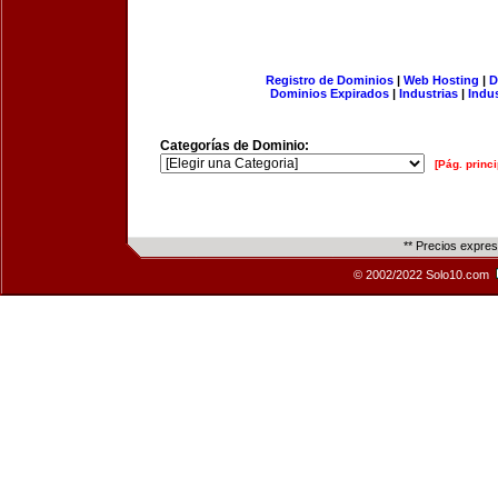
Registro de Dominios
|
Web Hosting
|
D
Dominios Expirados
|
Industrias
|
Indu
Categorías de Dominio:
[Pág. princi
** Precios expre
© 2002/2022 Solo10.com