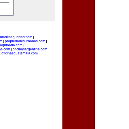
uiadeseguridad.com
|
om
|
propiedadesurbanas.com
|
aquinaria.com
|
as.com
|
oficinasargentina.com
|
oficinasguatemala.com
|
|