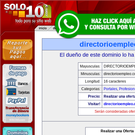
directorioempl
El dueño de este dominio lo ha
Mayusculas:
DIRECTORIOEMP
Minusculas:
directorioempleo.
Longitud:
16 caracteres
Categorias:
Portales
,
Profesio
Precio:
Realizar una ofert
Visitar!
directorioempleo
Serán consideradas ofer
Realizar una Oferta