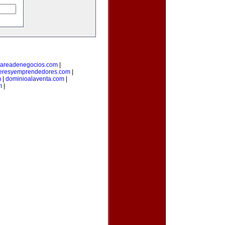
areadenegocios.com
|
deresyemprendedores.com
|
m
|
dominioalaventa.com
|
m
|