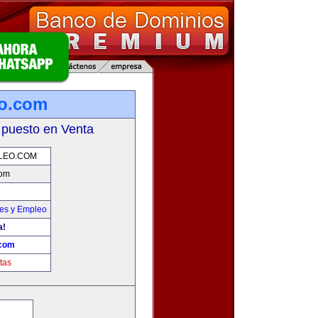
eo.com
 puesto en Venta
LEO.COM
com
nes y Empleo
a!
.com
tas