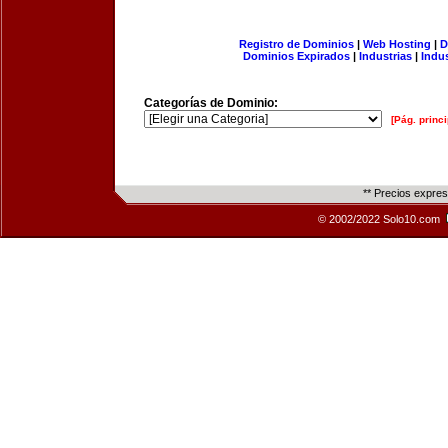
Registro de Dominios
|
Web Hosting
|
D
Dominios Expirados
|
Industrias
|
Indu
Categorías de Dominio:
[Pág. princi
** Precios expre
© 2002/2022 Solo10.com