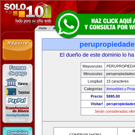
perupropiedad
El dueño de este dominio lo ha
Mayusculas:
PERUPROPIED
Minusculas:
perupropiedades
Longitud:
15 caracteres
Categorias:
Inmuebles y Pro
Precio:
$995.00
Visitar!
perupropiedade
Serán consideradas ofer
R