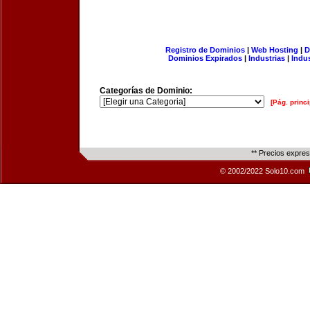
Registro de Dominios
|
Web Hosting
|
D
Dominios Expirados
|
Industrias
|
Indu
Categorías de Dominio:
[Pág. princi
** Precios expre
© 2002/2022 Solo10.com