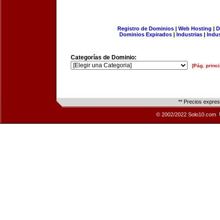
Registro de Dominios
|
Web Hosting
|
D
Dominios Expirados
|
Industrias
|
Indu
Categorías de Dominio:
[Pág. princi
** Precios expre
© 2002/2022 Solo10.com