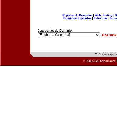
Registro de Dominios
|
Web Hosting
|
D
Dominios Expirados
|
Industrias
|
Indu
Categorías de Dominio:
[Pág. princi
** Precios expre
© 2002/2022 Solo10.com