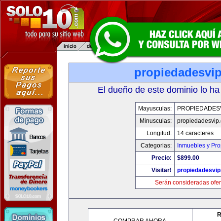
propiedadesvi
El dueño de este dominio lo ha
Mayusculas:
PROPIEDADES
Minusculas:
propiedadesvip
Longitud:
14 caracteres
Categorias:
Inmuebles y Pr
Precio:
$899.00
Visitar!
propiedadesvi
Serán consideradas ofer
R