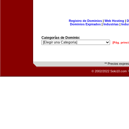
Registro de Dominios
|
Web Hosting
|
D
Dominios Expirados
|
Industrias
|
Indu
Categorías de Dominio:
[Pág. princi
** Precios expre
© 2002/2022 Solo10.com