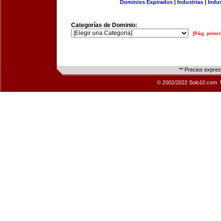
Dominios Expirados
|
Industrias
|
Indu
Categorías de Dominio:
[Pág. princi
** Precios expre
© 2002/2022 Solo10.com