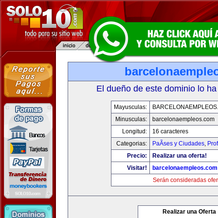
barcelonaemple
El dueño de este dominio lo ha
Mayusculas:
BARCELONAEMPLEOS
Minusculas:
barcelonaempleos.com
Longitud:
16 caracteres
Categorias:
PaÃ­ses y Ciudades
,
Pro
Precio:
Realizar una oferta!
Visitar!
barcelonaempleos.com
Serán consideradas ofer
Realizar una Oferta