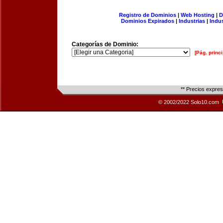
Registro de Dominios
|
Web Hosting
|
D
Dominios Expirados
|
Industrias
|
Indu
Categorías de Dominio:
[Pág. princi
** Precios expre
© 2002/2022 Solo10.com