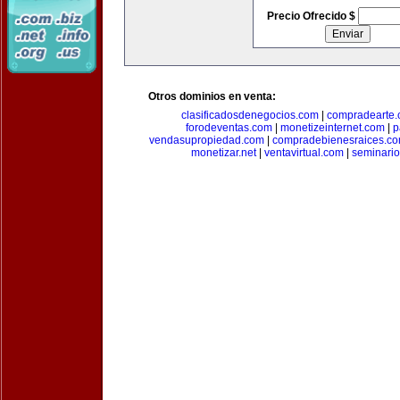
Precio Ofrecido $
Otros dominios en venta:
clasificadosdenegocios.com
|
compradearte
forodeventas.com
|
monetizeinternet.com
|
p
vendasupropiedad.com
|
compradebienesraices.c
monetizar.net
|
ventavirtual.com
|
seminari