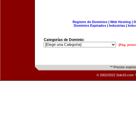
Registro de Dominios
|
Web Hosting
|
D
Dominios Expirados
|
Industrias
|
Indu
Categorías de Dominio:
[Pág. princi
** Precios expre
© 2002/2022 Solo10.com