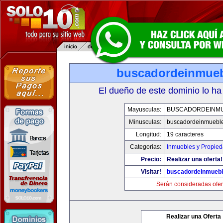
buscadordeinmue
El dueño de este dominio lo ha
Mayusculas:
BUSCADORDEINM
Minusculas:
buscadordeinmuebl
Longitud:
19 caracteres
Categorias:
Inmuebles y Propie
Precio:
Realizar una oferta!
Visitar!
buscadordeinmueb
Serán consideradas ofer
Realizar una Oferta