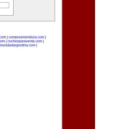
.com
|
comprasmendoza.com
|
com
|
cochesparaventa.com
|
munidadargentina.com
|