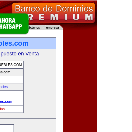
bles.com
 puesto en Venta
UEBLES.COM
es.com
dades
les.com
tas