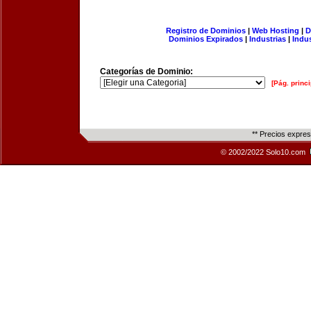
Registro de Dominios
|
Web Hosting
|
D
Dominios Expirados
|
Industrias
|
Indu
Categorías de Dominio:
[Pág. princi
** Precios expre
© 2002/2022 Solo10.com