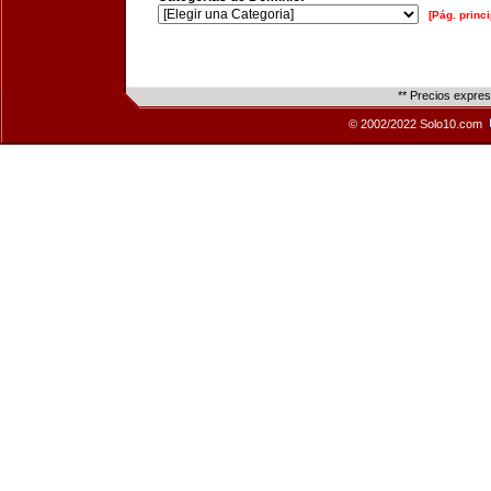
[Pág. princi
** Precios expre
© 2002/2022 Solo10.com